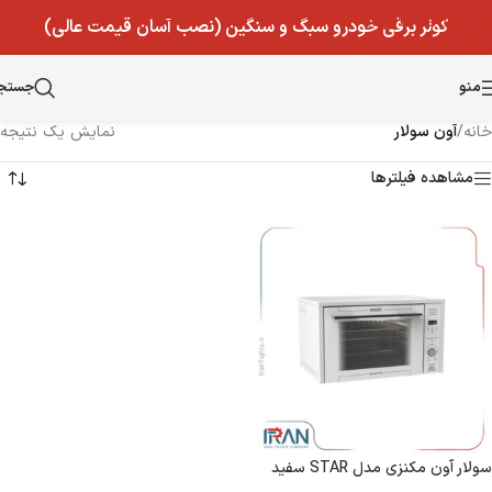
Skip to navigation
کولر برقی خودرو سبگ و سنگین (نصب آسان قیمت عالی)
Skip to main content
منو
جستج
خانه
/
آون سولار
نمایش یک نتیجه
مشاهده فیلترها
سولار آون مکنزی مدل STAR سفید