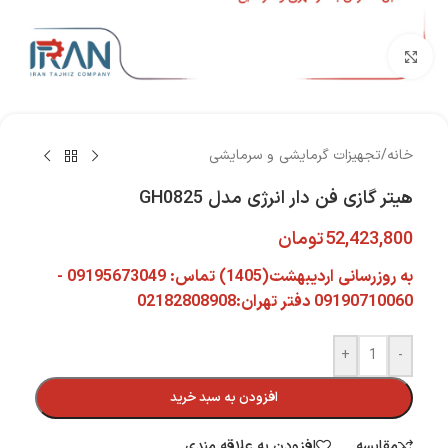
بزرگنمایی تصویر
خانه
/
تجهیزات گرمایشی و سرمایشی
هیتر گازی فن دار انرژی مدل GH0825
52,423,800
تومان
به روزرسانی اردیبهشت(1405) تماس: 09195673049 -
09190710060 دفتر تهران:02182808908
+
-
افزودن به سبد خرید
مقایسه
افزودن به علاقه مندی