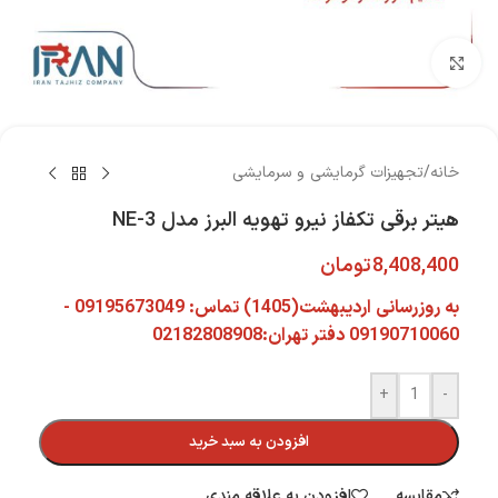
بزرگنمایی تصویر
خانه
/
تجهیزات گرمایشی و سرمایشی
هیتر برقی تکفاز نیرو تهویه البرز مدل NE-3
8,408,400
تومان
به روزرسانی اردیبهشت(1405) تماس: 09195673049 -
09190710060 دفتر تهران:02182808908
+
-
افزودن به سبد خرید
مقایسه
افزودن به علاقه مندی