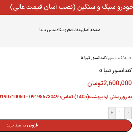
 خودرو سبگ و سنگین (نصب آسان قیمت عالی)
صفحه اصلی
مقالات
فروشگاه
تماس با ما
خانه
/
کندانسور
/
كندانسور تيبا ٥
كندانسور تيبا ٥
2,600,000
تومان
به روزرسانی اردیبهشت(1405) تماس: 09195673049 - 09190710060 دفتر تهران:02182808908
+
-
افزودن به سبد خرید